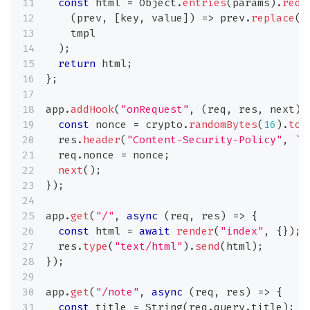
const
 html 
=
Object
.
entries
(
params
)
.
redu
(
prev
,
[
key
,
 value
]
)
=>
 prev
.
replace
(
`
    tmpl
)
;
return
 html
;
}
;
app
.
addHook
(
"onRequest"
,
(
req
,
 res
,
 next
)
const
 nonce 
=
 crypto
.
randomBytes
(
16
)
.
toS
  res
.
header
(
"Content-Security-Policy"
,
`
s
  req
.
nonce
=
 nonce
;
next
(
)
;
}
)
;
app
.
get
(
"/"
,
async
(
req
,
 res
)
=>
{
const
 html 
=
await
render
(
"index"
,
{
}
)
;
  res
.
type
(
"text/html"
)
.
send
(
html
)
;
}
)
;
app
.
get
(
"/note"
,
async
(
req
,
 res
)
=>
{
const
 title 
=
String
(
req
.
query
.
title
)
;