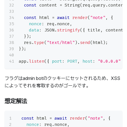
const
 content 
=
String
(
req
.
query
.
content
const
 html 
=
await
render
(
"note"
,
{
nonce
:
 req
.
nonce
,
data
:
JSON
.
stringify
(
{
 title
,
 content 
}
)
;
  res
.
type
(
"text/html"
)
.
send
(
html
)
;
}
)
;
app
.
listen
(
{
port
:
PORT
,
host
:
"0.0.0.0"
}
フラグはadmin botのクッキーにセットされるため、XSS
によってそれを奪取するのがゴールです。
想定解法
const
 html 
=
await
render
(
"note"
,
{
nonce
:
 req
.
nonce
,