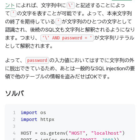
ント
によれば、文字列中に
と記述することによっ
\'
て
の文字を表すことが可能です。よって、本来文字列
'
の終了を期待している
が文字列のひとつの文字として
'
認識され、後続のSQL文も文字列と解釈されるようになり
ます。つまり、
が文字列リテラル
'\' AND password = '
として解釈されます。
よって、
の入力値においてはすでに文字列の外
password
に脱出できているため、あとは一般的なSQL injectionの要
領で他のテーブルの情報を盗みだせばOKです。
ソルバ
import
 os
import
 httpx
HOST 
=
 os
.
getenv
(
"HOST"
,
"localhost"
)
PORT 
=
int
(
os
.
getenv
(
"PORT"
,
3000
)
)