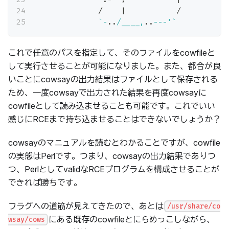
              /    
|
           /
`
-
..
/____,
..
---'
`
これで任意のパスを指定して、そのファイルをcowfileと
して実行させることが可能になりました。また、都合が良
いことにcowsayの出力結果はファイルとして保存される
ため、一度cowsayで出力された結果を再度cowsayに
cowfileとして読み込ませることも可能です。これでいい
感じにRCEまで持ち込ませることはできないでしょうか？
cowsayのマニュアルを読むとわかることですが、cowfile
の実態はPerlです。つまり、cowsayの出力結果でありつ
つ、PerlとしてvalidなRCEプログラムを構成させることが
できれば勝ちです。
フラグへの道筋が見えてきたので、あとは
/usr/share/co
にある既存のcowfileとにらめっこしながら、
wsay/cows