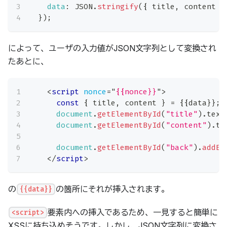
data
:
JSON
.
stringify
(
{
 title
,
 content 
}
}
)
;
によって、ユーザの入力値がJSON文字列として変換され
たあとに、
<
script
nonce
=
"
{{nonce}}
"
>
const
{
 title
,
 content 
}
=
{
{
data
}
}
;
document
.
getElementById
(
"title"
)
.
text
document
.
getElementById
(
"content"
)
.
te
document
.
getElementById
(
"back"
)
.
addEv
</
script
>
の
の箇所にそれが挿入されます。
{{data}}
要素内への挿入であるため、一見すると簡単に
<script>
XSSに持ち込めそうです。しかし、JSON文字列に変換さ