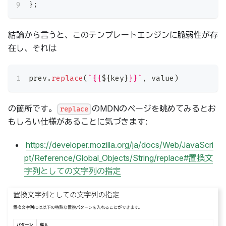
}
;
結論から言うと、このテンプレートエンジンに脆弱性が存
在し、それは
prev
.
replace
(
`
{{
${
key
}
}}
`
,
 value
)
の箇所です。
のMDNのページを眺めてみるとお
replace
もしろい仕様があることに気づきます:
https://developer.mozilla.org/ja/docs/Web/JavaScri
pt/Reference/Global_Objects/String/replace#置換文
字列としての文字列の指定