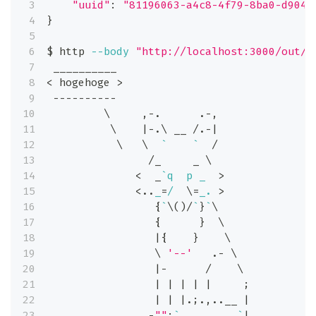
"uuid"
:
"81196063-a4c8-4f79-8ba0-d9046
}
$ http 
--body
"http://localhost:3000/out/8
 __________
<
 hogehoge 
>
 ----------
\
     ,-.      .-,
\
|
-.
\
 __ /.-
|
\
\
`
`
  /
                /_     _ 
\
<
  _
`
q  p _  
>
<
..
_
=
/  
\
=
_. 
>
{
`
\
(
)
/
`
}
`
\
{
}
\
|
{
}
\
\
'--'
   .- 
\
|
-      /    
\
|
|
|
|
|
;
|
|
|
.
;
.,
..
__ 
|
               .-
""
;
`
`
|