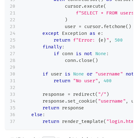
                cursor
.
execute
(
f"SELECT * FROM users 
)
                user 
=
 cursor
.
fetchone
(
)
except
 Exception 
as
 e
:
return
f"Error: 
{
e
}
"
,
500
finally
:
if
 conn 
is
not
None
:
                conn
.
close
(
)
if
 user 
is
None
or
"username"
not
return
"No user"
,
400
        response 
=
 redirect
(
"/"
)
        response
.
set_cookie
(
"username"
,
 us
return
 response
else
:
return
 render_template
(
"login.html