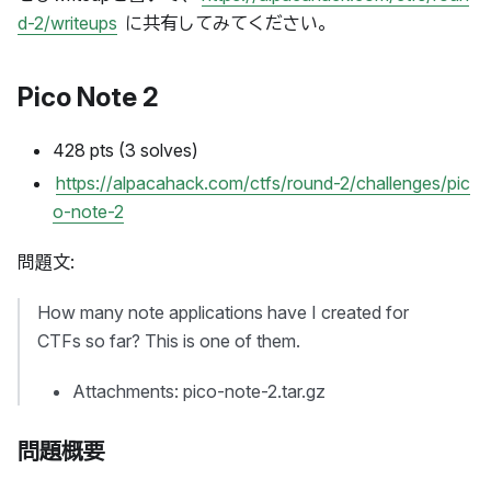
d-2/writeups
に共有してみてください。
Pico Note 2
428 pts (3 solves)
https://alpacahack.com/ctfs/round-2/challenges/pic
o-note-2
問題文:
How many note applications have I created for
CTFs so far? This is one of them.
Attachments: pico-note-2.tar.gz
問題概要