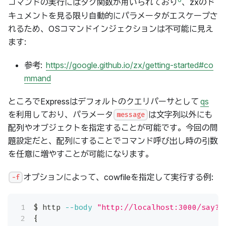
コマンドの実行にはタグ関数が用いられており
、zxのド
キュメントを見る限り自動的にパラメータがエスケープさ
れるため、OSコマンドインジェクションは不可能に見え
ます:
参考:
https://google.github.io/zx/getting-started#co
mmand
ところでExpressはデフォルトのクエリパーサとして
qs
を利用しており、パラメータ
は文字列以外にも
message
配列やオブジェクトを指定することが可能です。今回の問
題設定だと、配列にすることでコマンド呼び出し時の引数
を任意に増やすことが可能になります。
オプションによって、cowfileを指定して実行する例:
-f
$ http 
--body
"http://localhost:3000/say?m
{