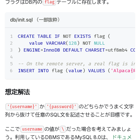
フラグはDB内の
テーブルに存在します。
flag
db/init.sql （一部抜粋）
CREATE
TABLE
IF
NOT
EXISTS
 flag 
(
value
VARCHAR
(
128
)
NOT
NULL
)
ENGINE
=
InnoDB
DEFAULT
CHARSET
=
utf8mb4 
COL
-- On the remote server, a real flag is ins
INSERT
INTO
 flag 
(
value
)
VALUES
(
'Alpaca{RE
想定解法
か
のどちらかでうまく文字
'{username}'
'{password}'
列から抜けて任意のSQL文を記述させることが目標です。
ここで
の値が
だった場合を考えてみましょ
username
\
う。利用しているDBMSであるMySQL 8.0は、
ドキュメ