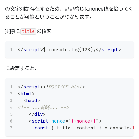
の文字列が存在するため、いい感じにnonce値を拾ってく
ることが可能ということがわかります。
実際に
の値を
title
</
script
>
$`console.log(123);
</
script
>
に設定すると、
</
script
>
<!
DOCTYPE
html
>
<
html
>
<
head
>
<!-- ...省略... -->
</
div
>
<
script
nonce
=
"
{{nonce}}
"
>
const
{
 title
,
 content 
}
=
console
.
lo