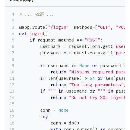
# ... 省略 ...
@app
.
route
(
"/login"
,
 methods
=
[
"GET"
,
"POST
def
login
(
)
:
if
 request
.
method 
==
"POST"
:
        username 
=
 request
.
form
.
get
(
"usern
        password 
=
 request
.
form
.
get
(
"passw
if
 username 
is
None
or
 password 
is
return
"Missing required param
if
len
(
username
)
>
64
or
len
(
passw
return
"Too long parameters"
,
if
"'"
in
 username 
or
"'"
in
 passw
return
"Do not try SQL injecti
        conn 
=
None
try
:
            conn 
=
 db
(
)
with
 conn
.
cursor
(
)
as
 cursor
: