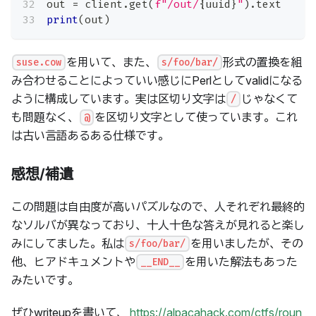
out 
=
 client
.
get
(
f"/out/
{
uuid
}
"
)
.
text
print
(
out
)
を用いて、また、
形式の置換を組
suse.cow
s/foo/bar/
み合わせることによっていい感じにPerlとしてvalidになる
ように構成しています。実は区切り文字は
じゃなくて
/
も問題なく、
を区切り文字として使っています。これ
@
は古い言語あるある仕様です。
感想/補遺
この問題は自由度が高いパズルなので、人それぞれ最終的
なソルバが異なっており、十人十色な答えが見れると楽し
みにしてました。私は
を用いましたが、その
s/foo/bar/
他、ヒアドキュメントや
を用いた解法もあった
__END__
みたいです。
ぜひwriteupを書いて、
https://alpacahack.com/ctfs/roun