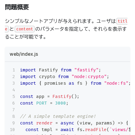
問題概要
シンプルなノートアプリが与えられます。ユーザは
titl
と
のパラメータを指定して、それらを表示す
e
content
ることが可能です。
web/index.js
import
Fastify
from
"fastify"
;
import
crypto
from
"node:crypto"
;
import
{
 promises 
as
 fs 
}
from
"node:fs"
;
const
 app 
=
Fastify
(
)
;
const
PORT
=
3000
;
// A simple template engine!
const
render
=
async
(
view
,
 params
)
=>
{
const
 tmpl 
=
await
 fs
.
readFile
(
`
views/
${