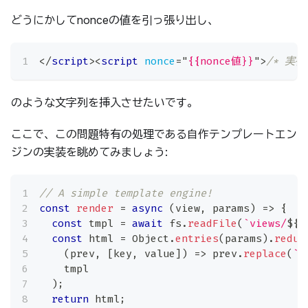
どうにかしてnonceの値を引っ張り出し、
</
script
>
<
script
nonce
=
"
{{nonce値}}
"
>
/* 実行
のような文字列を挿入させたいです。
ここで、この問題特有の処理である自作テンプレートエン
ジンの実装を眺めてみましょう:
// A simple template engine!
const
render
=
async
(
view
,
 params
)
=>
{
const
 tmpl 
=
await
 fs
.
readFile
(
`
views/
${
v
const
 html 
=
Object
.
entries
(
params
)
.
reduc
(
prev
,
[
key
,
 value
]
)
=>
 prev
.
replace
(
`
{
    tmpl
)
;
return
 html
;