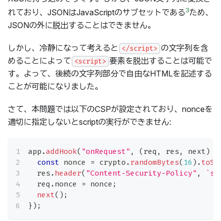
3
れており、JSONはJavaScriptのサブセットである
ため、
JSONの外に脱出することはできません。
しかし、冷静になって考えると
の文字列を含
</script>
めることによって
要素を脱出することは可能で
<script>
す。よって、後続の文字列部分で自由なHTMLを記述する
ことが可能になりました。
さて、本問題では以下のCSPが設定されており、nonceを
適切に指定しないとscriptの実行ができません:
app
.
addHook
(
"onRequest"
,
(
req
,
 res
,
 next
)
=
const
 nonce 
=
 crypto
.
randomBytes
(
16
)
.
toSt
  res
.
header
(
"Content-Security-Policy"
,
`
sc
  req
.
nonce
=
 nonce
;
next
(
)
;
}
)
;