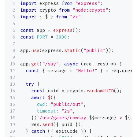
import
express
from
"express"
;
import
crypto
from
"node:crypto"
;
import
{
 $ 
}
from
"zx"
;
const
 app 
=
express
(
)
;
const
PORT
=
3000
;
app
.
use
(
express
.
static
(
"public"
)
)
;
app
.
get
(
"/say"
,
async
(
req
,
 res
)
=>
{
const
{
 message 
=
"Hello!"
}
=
 req
.
query
try
{
const
 uuid 
=
 crypto
.
randomUUID
(
)
;
await
$
(
{
cwd
:
"public/out"
,
timeout
:
"2s"
,
}
)
`
/usr/games/cowsay 
${
message
}
 > 
${
uu
    res
.
send
(
{
 uuid 
}
)
;
}
catch
(
{
 exitCode 
}
)
{