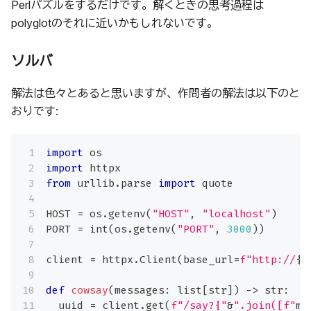
Perlパズルをするだけです。解くときの思考過程は
polyglotのそれに近いかもしれないです。
ソルバ
解法は色々とあると思いますが、作問者の解法は以下のと
おりです:
import
 os
import
 httpx
from
 urllib
.
parse 
import
 quote
HOST 
=
 os
.
getenv
(
"HOST"
,
"localhost"
)
PORT 
=
int
(
os
.
getenv
(
"PORT"
,
3000
)
)
client 
=
 httpx
.
Client
(
base_url
=
f"http://
{
H
def
cowsay
(
messages
:
list
[
str
]
)
-
>
str
:
  uuid 
=
 client
.
get
(
f"/say?{"
&
".join([f"
me